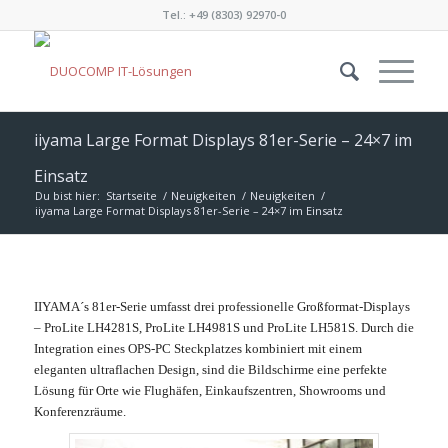
Tel.: +49 (8303) 92970-0
iiyama Large Format Displays 81er-Serie – 24×7 im
Einsatz
Du bist hier:
Startseite
/
Neuigkeiten
/
Neuigkeiten
/
iiyama Large Format Displays 81er-Serie – 24×7 im Einsatz
IIYAMA´s 81er-Serie umfasst drei professionelle Großformat-Displays
– ProLite LH4281S, ProLite LH4981S und ProLite LH581S. Durch die
Integration eines OPS-PC Steckplatzes kombiniert mit einem
eleganten ultraflachen Design, sind die Bildschirme eine perfekte
Lösung für Orte wie Flughäfen, Einkaufszentren, Showrooms und
Konferenzräume.